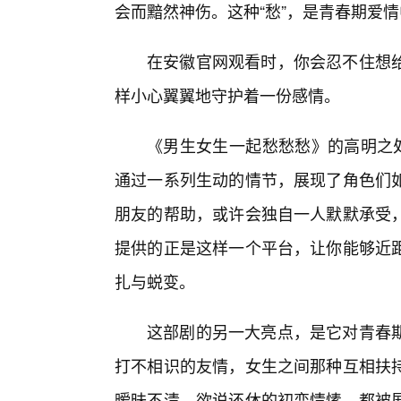
会而黯然神伤。这种“愁”，是青春期爱
在安徽官网观看时，你会忍不住想
样小心翼翼地守护着一份感情。
《男生女生一起愁愁愁》的高明之处
通过一系列生动的情节，展现了角色们
朋友的帮助，或许会独自一人默默承受
提供的正是这样一个平台，让你能够近
扎与蜕变。
这部剧的另一大亮点，是它对青春
打不相识的友情，女生之间那种互相扶
暧昧不清、欲说还休的初恋情愫，都被